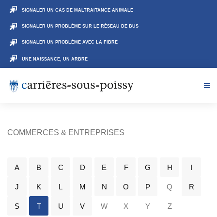
SIGNALER UN CAS DE MALTRAITANCE ANIMALE
SIGNALER UN PROBLÈME SUR LE RÉSEAU DE BUS
SIGNALER UN PROBLÈME AVEC LA FIBRE
UNE NAISSANCE, UN ARBRE
COMMERCES & ENTREPRISES
A
B
C
D
E
F
G
H
I
J
K
L
M
N
O
P
Q
R
S
T
U
V
W
X
Y
Z