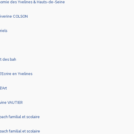
onomie des Yvelines & Hauts-de-Seine
Séverine COLSON
riels
et des bah
'Ecrire en Yvelines
l'Art
ivine VAUTIER
ch familial et scolaire
ach familial et scolaire