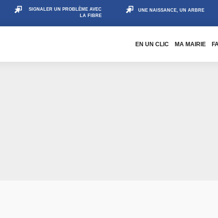
SIGNALER UN PROBLÈME AVEC
UNE NAISSANCE, UN ARBRE
LA FIBRE
EN UN CLIC
MA MAIRIE
F