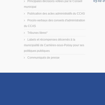
03-02-2
Principales décisions votées par le Conseil
municipal
Publication des actes administratifs du CCAS
Procès-verbaux des conseils d'administration
du CCAS
Tribunes libres*
Labels et récompenses décernés à la
municipalité de Carrières-sous-Poissy pour ses
politiques publiques
Communiqués de presse