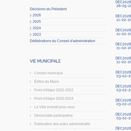
DEC2026-
26-05-2
Décisions du Président
|-
2026
DEC2026-1
11-02-2
|-
2025
|-
2024
DEC2026-0
11-02-2
|-
2023
Délibérations du Conseil d'administration
DEC2026-0
11-02-2
DEC2026-0
VIE MUNICIPALE
11-02-2
DEC2026-0
Conseil municipal
03-02-2
Éditos du Maire
DEC2026-0
Point d'étape 2020-2022
03-02-2
Point d'étape 2020-2024
DEC2026-
03-02-2
La Ville investit pour vous
DEC2026-0
Démocratie participative
03-02-2
Publication des actes administratifs
DEC2026-0