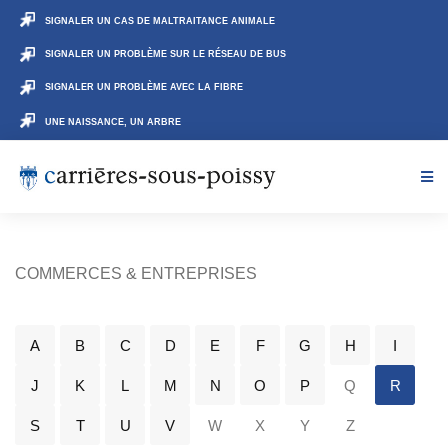
SIGNALER UN CAS DE MALTRAITANCE ANIMALE
SIGNALER UN PROBLÈME SUR LE RÉSEAU DE BUS
SIGNALER UN PROBLÈME AVEC LA FIBRE
UNE NAISSANCE, UN ARBRE
COMMERCES & ENTREPRISES
A
B
C
D
E
F
G
H
I
J
K
L
M
N
O
P
Q
R
S
T
U
V
W
X
Y
Z