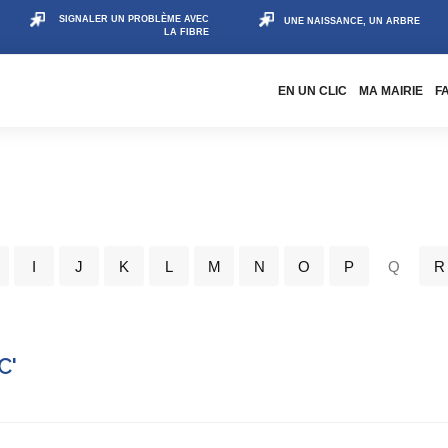
SIGNALER UN PROBLÈME AVEC
UNE NAISSANCE, UN ARBRE
LA FIBRE
EN UN CLIC
MA MAIRIE
F
I
J
K
L
M
N
O
P
Q
R
C'