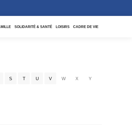
AMILLE
SOLIDARITÉ & SANTÉ
LOISIRS
CADRE DE VIE
S
T
U
V
W
X
Y