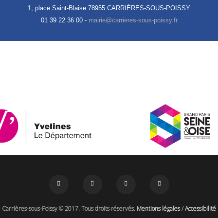
1, place Saint-Blaise
78955 CARRIÈRES-SOUS-POISSY
01 39 22 36 00 -
Carrières-sous-Poissy © 2017. Tous droits réservés.
Mentions légales
/
Accessibilité