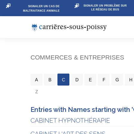
SIGNALER UN PROBLÈME SUR
SIGNALER UN CAS DE
LE RÉSEAU DE BUS
MALTRAITANCE ANIMALE
COMMERCES & ENTREPRISES
A
B
C
D
E
F
G
H
Z
Entries with Names starting with '
CABINET HYPNOTHÉRAPIE
CABINET L'ART DES SENS