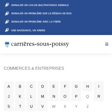
SIGNALER UN CAS DE MALTRAITANCE ANIMALE
SIGNALER UN PROBLÈME SUR LE RÉSEAU DE BUS
SIGNALER UN PROBLÈME AVEC LA FIBRE
UNE NAISSANCE, UN ARBRE
COMMERCES & ENTREPRISES
A
B
C
D
E
F
G
H
I
J
K
L
M
N
O
P
Q
R
S
T
U
V
W
X
Y
Z