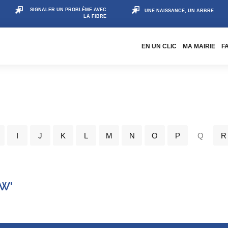
SIGNALER UN PROBLÈME AVEC
UNE NAISSANCE, UN ARBRE
LA FIBRE
EN UN CLIC
MA MAIRIE
F
I
J
K
L
M
N
O
P
Q
R
'W'