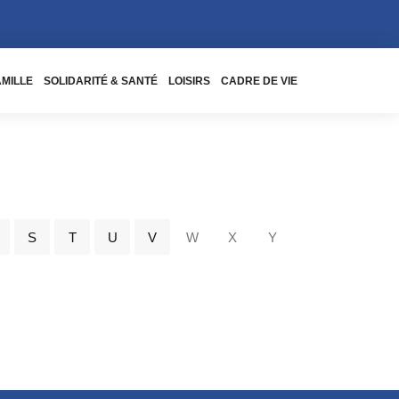
AMILLE
SOLIDARITÉ & SANTÉ
LOISIRS
CADRE DE VIE
S
T
U
V
W
X
Y