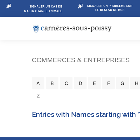
SIGNALER UN PROBLÈME SUR
SIGNALER UN CAS DE
LE RÉSEAU DE BUS
MALTRAITANCE ANIMALE
COMMERCES & ENTREPRISES
A
B
C
D
E
F
G
H
Z
Entries with Names starting with 