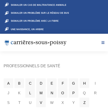
SIGNALER UN CAS DE MALTRAITANCE ANIMALE
SIGNALER UN PROBLÈME SUR LE RÉSEAU DE BUS
SIGNALER UN PROBLÈME AVEC LA FIBRE
UNE NAISSANCE, UN ARBRE
PROFESSIONNELS DE SANTÉ
A
B
C
D
E
F
G
H
I
J
K
L
M
N
O
P
Q
R
S
T
U
V
W
X
Y
Z