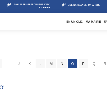
SIGNALER UN PROBLÈME AVEC
UNE NAISSANCE, UN ARBRE
LA FIBRE
EN UN CLIC
MA MAIRIE
F
I
J
K
L
M
N
O
P
Q
R
O'