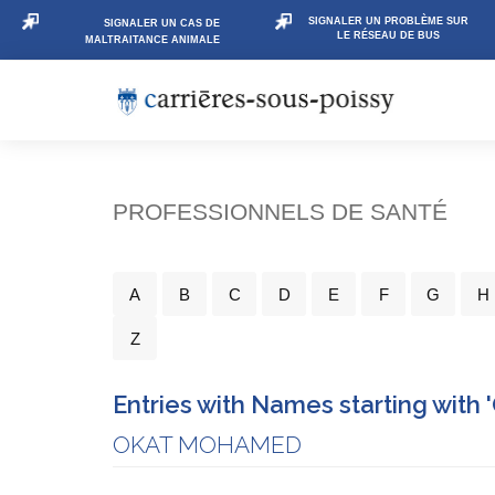
SIGNALER UN PROBLÈME SUR
SIGNALER UN CAS DE
LE RÉSEAU DE BUS
MALTRAITANCE ANIMALE
PROFESSIONNELS DE SANTÉ
A
B
C
D
E
F
G
H
Z
Entries with Names starting with '
OKAT MOHAMED