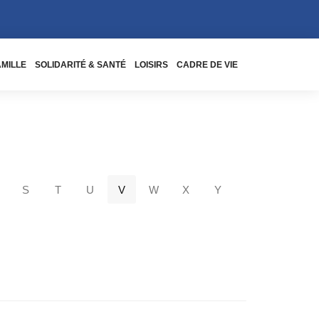
AMILLE
SOLIDARITÉ & SANTÉ
LOISIRS
CADRE DE VIE
S
T
U
V
W
X
Y