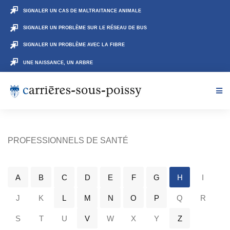
SIGNALER UN CAS DE MALTRAITANCE ANIMALE
SIGNALER UN PROBLÈME SUR LE RÉSEAU DE BUS
SIGNALER UN PROBLÈME AVEC LA FIBRE
UNE NAISSANCE, UN ARBRE
PROFESSIONNELS DE SANTÉ
A
B
C
D
E
F
G
H
I
J
K
L
M
N
O
P
Q
R
S
T
U
V
W
X
Y
Z