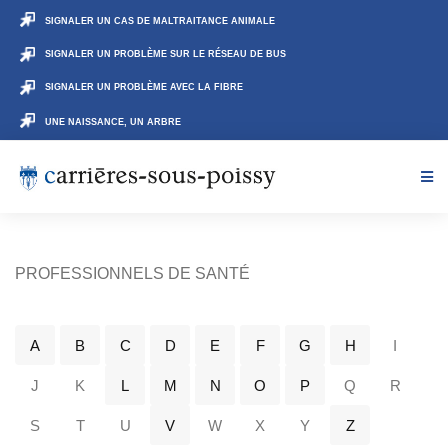
SIGNALER UN CAS DE MALTRAITANCE ANIMALE
SIGNALER UN PROBLÈME SUR LE RÉSEAU DE BUS
SIGNALER UN PROBLÈME AVEC LA FIBRE
UNE NAISSANCE, UN ARBRE
PROFESSIONNELS DE SANTÉ
A
B
C
D
E
F
G
H
I
J
K
L
M
N
O
P
Q
R
S
T
U
V
W
X
Y
Z