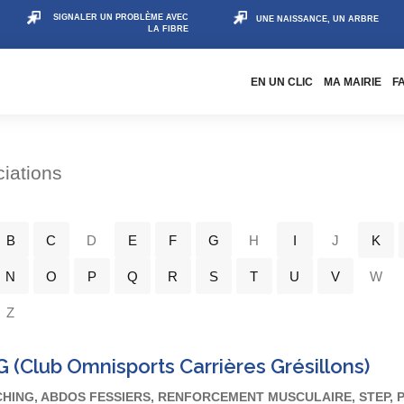
SIGNALER UN PROBLÈME AVEC
UNE NAISSANCE, UN ARBRE
LA FIBRE
EN UN CLIC
MA MAIRIE
F
iations
B
C
D
E
F
G
H
I
J
K
N
O
P
Q
R
S
T
U
V
W
Z
 (Club Omnisports Carrières Grésillons)
HING, ABDOS FESSIERS, RENFORCEMENT MUSCULAIRE, STEP, P