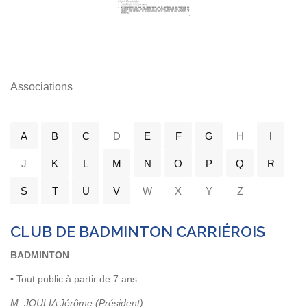
Associations
A
B
C
D
E
F
G
H
I
J
K
L
M
N
O
P
Q
R
S
T
U
V
W
X
Y
Z
CLUB DE BADMINTON CARRIÉROIS
BADMINTON
• Tout public à partir de 7 ans
M. JOULIA Jérôme (Président)