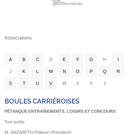
Associations
A
B
C
D
E
F
G
H
I
J
K
L
M
N
O
P
Q
R
S
T
U
V
W
X
Y
Z
BOULES CARRIÉROISES
PÉTANQUE ENTRAÎNEMENTS, LOISIRS ET CONCOURS
Tout public
M. NAZARETH Philippe (Président)