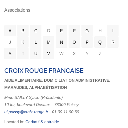
Associations
A
B
C
D
E
F
G
H
I
J
K
L
M
N
O
P
Q
R
S
T
U
V
W
X
Y
Z
CROIX ROUGE FRANCAISE
AIDE ALIMENTAIRE, DOMICILIATION ADMINISTRATIVE,
MARAUDES, ALPHABÉTISATION
Mme BAILLY Sylvie (Présidente)
10 ter, boulevard Devaux – 78300 Poissy
- 01 39 11 90 39
Located in:
Caritatif & entraide