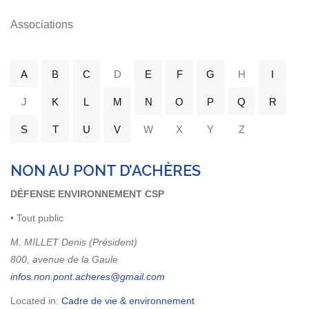
Associations
A
B
C
D
E
F
G
H
I
J
K
L
M
N
O
P
Q
R
S
T
U
V
W
X
Y
Z
NON AU PONT D’ACHÈRES
DÉFENSE ENVIRONNEMENT CSP
• Tout public
M. MILLET Denis (Président)
800, avenue de la Gaule
Located in:
Cadre de vie & environnement