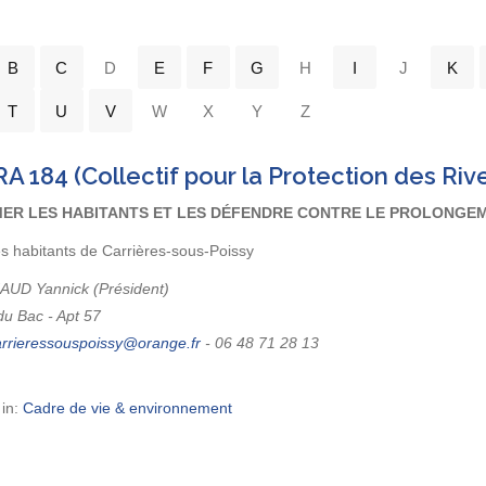
B
C
D
E
F
G
H
I
J
K
T
U
V
W
X
Y
Z
 184 (Collectif pour la Protection des Riv
ER LES HABITANTS ET LES DÉFENDRE CONTRE LE PROLONGEMEN
es habitants de Carrières-sous-Poissy
AUD Yannick (Président)
du Bac - Apt 57
-
06 48 71 28 13
 in:
Cadre de vie & environnement