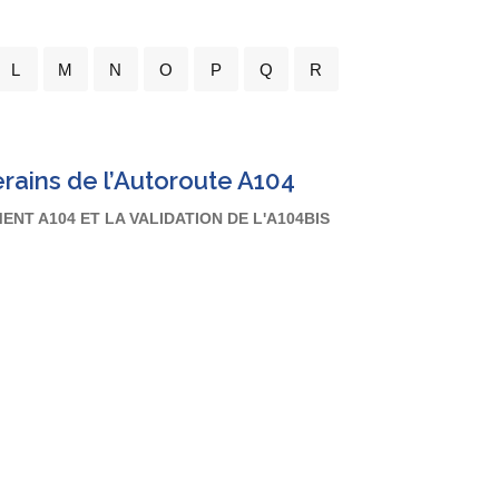
L
M
N
O
P
Q
R
erains de l’Autoroute A104
T A104 ET LA VALIDATION DE L'A104BIS