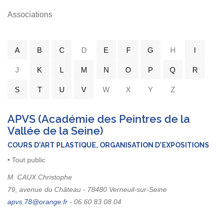
Associations
A
B
C
D
E
F
G
H
I
J
K
L
M
N
O
P
Q
R
S
T
U
V
W
X
Y
Z
APVS (Académie des Peintres de la
Vallée de la Seine)
COURS D'ART PLASTIQUE, ORGANISATION D'EXPOSITIONS
• Tout public
M. CAUX Christophe
79, avenue du Château - 78480 Verneuil-sur-Seine
- 06 60 83 08 04