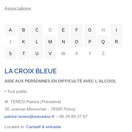
Associations
A
B
C
D
E
F
G
H
I
J
K
L
M
N
O
P
Q
R
S
T
U
V
W
X
Y
Z
LA CROIX BLEUE
AIDE AUX PERSONNES EN DIFFICULTÉ AVEC L’ALCOOL
• Tout public
M. TENESI Patrice (Président)
30, avenue Meissonier - 78300 Poissy
– 06 29 84 37 87
Located in:
Caritatif & entraide