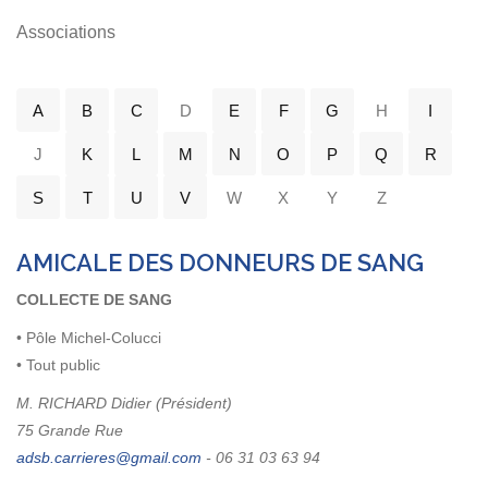
Associations
A
B
C
D
E
F
G
H
I
J
K
L
M
N
O
P
Q
R
S
T
U
V
W
X
Y
Z
AMICALE DES DONNEURS DE SANG
COLLECTE DE SANG
• Pôle Michel-Colucci
• Tout public
M. RICHARD Didier (Président)
75 Grande Rue
- 06 31 03 63 94