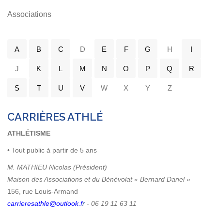
Associations
A
B
C
D
E
F
G
H
I
J
K
L
M
N
O
P
Q
R
S
T
U
V
W
X
Y
Z
CARRIÈRES ATHLÉ
ATHLÉTISME
• Tout public à partir de 5 ans
M. MATHIEU Nicolas (Président)
Maison des Associations et du Bénévolat « Bernard Danel »
156, rue Louis-Armand
carrieresathle
@outlook.f
r
- 06 19 11 63 11