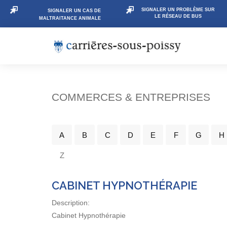
SIGNALER UN PROBLÈME SUR
SIGNALER UN CAS DE
LE RÉSEAU DE BUS
MALTRAITANCE ANIMALE
COMMERCES & ENTREPRISES
A
B
C
D
E
F
G
H
Z
CABINET HYPNOTHÉRAPIE
Description:
Cabinet Hypnothérapie