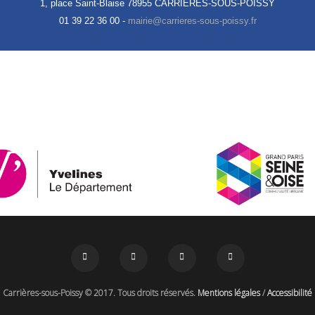
1, place Saint-Blaise
78955 CARRIÈRES-SOUS-POISSY
01 39 22 36 00 -
Carrières-sous-Poissy © 2017. Tous droits réservés.
Mentions légales
/
Accessibilité