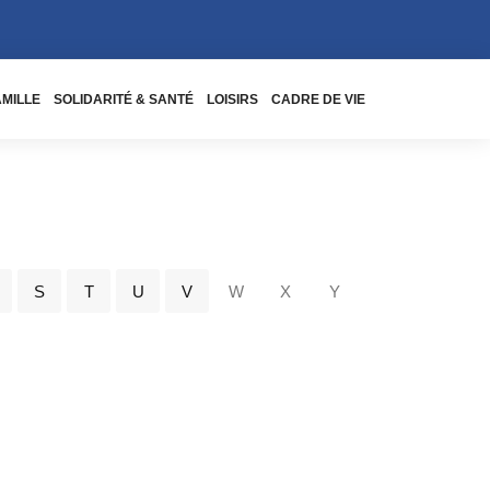
AMILLE
SOLIDARITÉ & SANTÉ
LOISIRS
CADRE DE VIE
S
T
U
V
W
X
Y