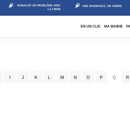
SIGNALER UN PROBLÈME AVEC
UNE NAISSANCE, UN ARBRE
LA FIBRE
EN UN CLIC
MA MAIRIE
F
I
J
K
L
M
N
O
P
Q
R