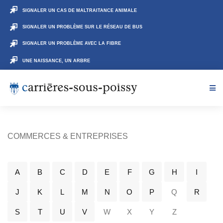
SIGNALER UN CAS DE MALTRAITANCE ANIMALE
SIGNALER UN PROBLÈME SUR LE RÉSEAU DE BUS
SIGNALER UN PROBLÈME AVEC LA FIBRE
UNE NAISSANCE, UN ARBRE
COMMERCES & ENTREPRISES
A
B
C
D
E
F
G
H
I
J
K
L
M
N
O
P
Q
R
S
T
U
V
W
X
Y
Z