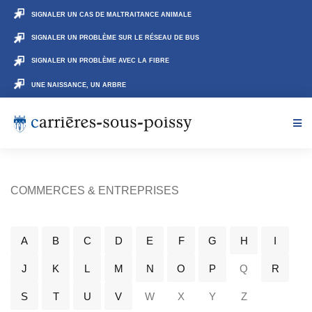
SIGNALER UN CAS DE MALTRAITANCE ANIMALE
SIGNALER UN PROBLÈME SUR LE RÉSEAU DE BUS
SIGNALER UN PROBLÈME AVEC LA FIBRE
UNE NAISSANCE, UN ARBRE
COMMERCES & ENTREPRISES
A
B
C
D
E
F
G
H
I
J
K
L
M
N
O
P
Q
R
S
T
U
V
W
X
Y
Z