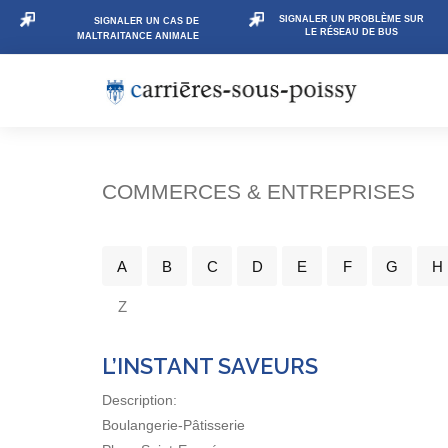
SIGNALER UN PROBLÈME SUR
SIGNALER UN CAS DE
LE RÉSEAU DE BUS
MALTRAITANCE ANIMALE
COMMERCES & ENTREPRISES
A
B
C
D
E
F
G
H
Z
L’INSTANT SAVEURS
Description:
Boulangerie-Pâtisserie