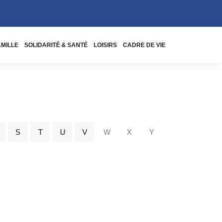
AMILLE
SOLIDARITÉ & SANTÉ
LOISIRS
CADRE DE VIE
S
T
U
V
W
X
Y