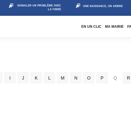
SIGNALER UN PROBLÈME AVEC
UNE NAISSANCE, UN ARBRE
LA FIBRE
EN UN CLIC
MA MAIRIE
F
I
J
K
L
M
N
O
P
Q
R