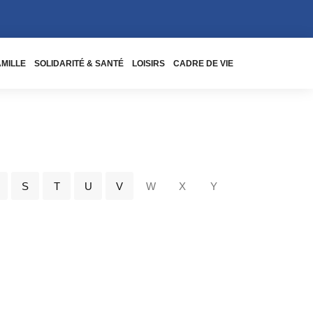
AMILLE
SOLIDARITÉ & SANTÉ
LOISIRS
CADRE DE VIE
S
T
U
V
W
X
Y