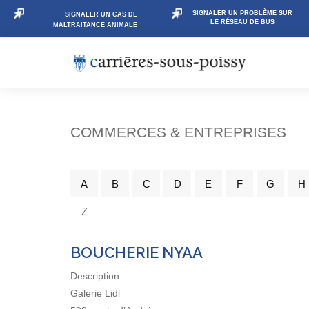
SIGNALER UN PROBLÈME SUR
SIGNALER UN CAS DE
LE RÉSEAU DE BUS
MALTRAITANCE ANIMALE
COMMERCES & ENTREPRISES
A
B
C
D
E
F
G
H
Z
BOUCHERIE NYAA
Description:
Galerie Lidl