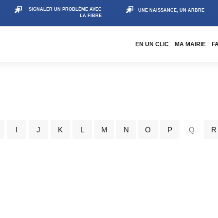
SIGNALER UN PROBLÈME AVEC
UNE NAISSANCE, UN ARBRE
LA FIBRE
EN UN CLIC
MA MAIRIE
F
I
J
K
L
M
N
O
P
Q
R