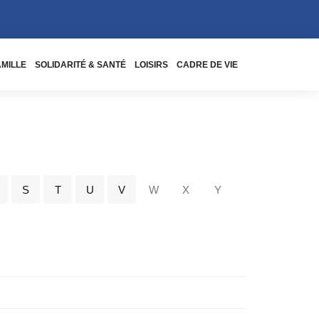
AMILLE
SOLIDARITÉ & SANTÉ
LOISIRS
CADRE DE VIE
S
T
U
V
W
X
Y