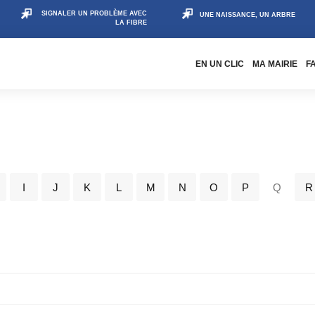
SIGNALER UN PROBLÈME AVEC
UNE NAISSANCE, UN ARBRE
LA FIBRE
EN UN CLIC
MA MAIRIE
F
I
J
K
L
M
N
O
P
Q
R