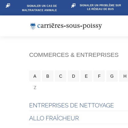
SIGNALER UN PROBLÈME SUR
SIGNALER UN CAS DE
LE RÉSEAU DE BUS
MALTRAITANCE ANIMALE
COMMERCES & ENTREPRISES
A
B
C
D
E
F
G
H
Z
ENTREPRISES DE NETTOYAGE
ALLO FRAÎCHEUR